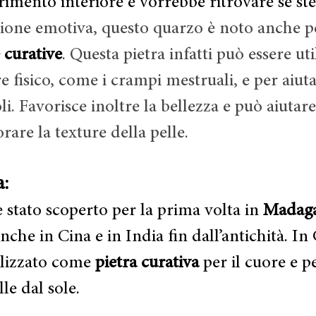
imento interiore e vorrebbe ritrovare sé ste
gione emotiva, questo quarzo è noto anche pe
e curative
. Questa pietra infatti può essere uti
re fisico, come i crampi mestruali, e per aiuta
li. Favorisce inoltre la bellezza e può aiutare
rare la texture della pelle.
a:
 stato scoperto per la prima volta in 
Madaga
anche in Cina e in India fin dall’antichità. In 
ilizzato come 
pietra curativa
 per il cuore e p
le dal sole.