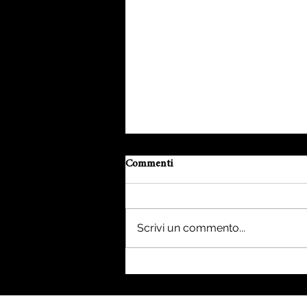
Commenti
Scrivi un commento...
Agata Brasiliana Viola: la pietra
del rinnovamento e della
compassione