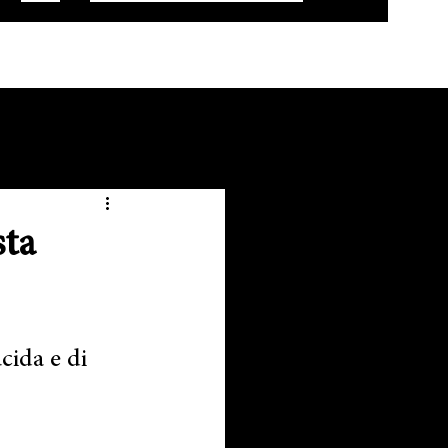
sta
ucida e di 