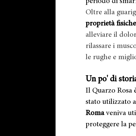
periodo di smarr
Oltre alla guari
proprietà fisich
alleviare il dolo
rilassare i musco
le rughe e miglio
Un po' di stori
Il Quarzo Rosa è
stato utilizzato 
Roma
 veniva ut
proteggere la pel