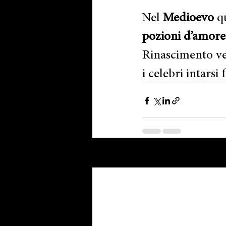
Nel 
Medioevo
 q
pozioni d’amore
Rinascimento ven
i celebri intarsi
Post recenti