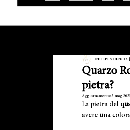
All Posts
INDEPENDENCIA | G
Quarzo Ros
pietra?
Aggiornamento:
3 mag 202
La pietra del 
qua
avere una colora