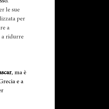
sso.
r le sue 
lizzata per 
re a 
 a ridurre 
scar
, ma è 
Grecia e a 
er 