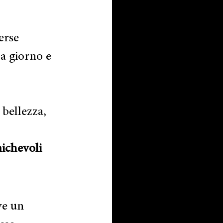
erse 
da giorno e 
 bellezza, 
michevoli
ve un 