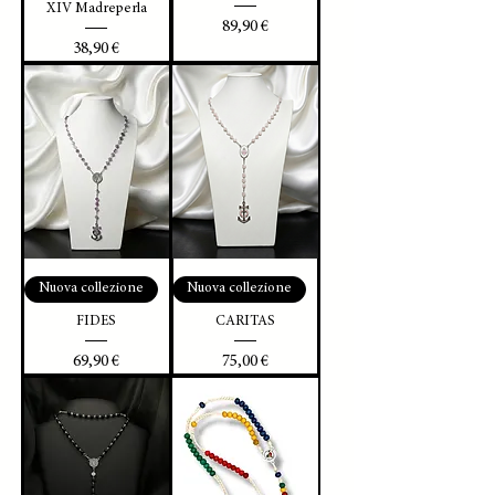
XIV Madreperla
Prezzo
89,90 €
Prezzo
38,90 €
Nuova collezione
Nuova collezione
FIDES
CARITAS
Prezzo
Prezzo
69,90 €
75,00 €