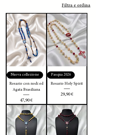
Filtra e ordina
Nuova collezione
Pasqua 2026
Rosario con nodi ed
Rosario Holy Spirit
Agata Brasiliana
Prezzo
29,90 €
Prezzo
47,90 €