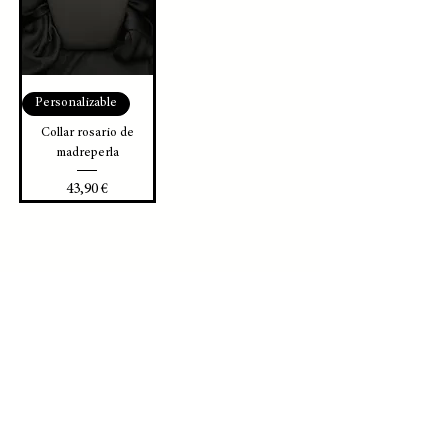
Personalizable
Collar rosario de
madreperla
Precio
43,90 €
INDEPENDENCIA SRL
Contactos
info@independenciaroma.com
independencia@pec.it
Teléfono
+39 3515180381
/
3496239118