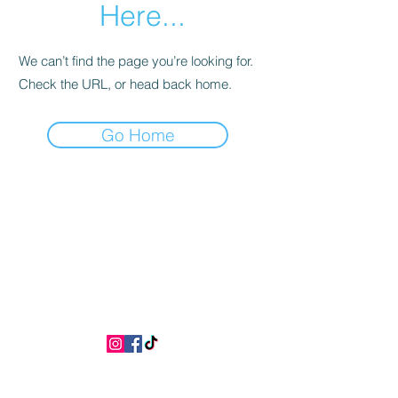
Here...
We can’t find the page you’re looking for.
Check the URL, or head back home.
Go Home
INDEPENDENCIA SRL
Contactos
info@independenciaroma.com
independencia@pec.it
Teléfono
+39 3515180381
/
3496239118
Servicio al