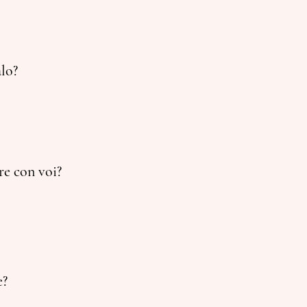
lo?
re con voi?
e?